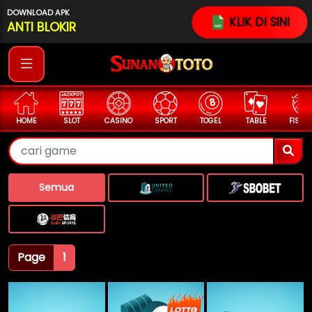
DOWNLOAD APK
KLIK DI SINI
ANTI BLOKIR
HOME
SLOT
CASINO
SPORT
TOGEL
TABLE
FISHI
Semua
Page
1